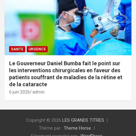
SANTE
URGENCE
Le Gouverneur Daniel Bumba fait le point sur
les interventions chirurgicales en faveur des
patients souffrant de maladies de la rétine et
de la cataracte
6 juin 2026
admin
Copyright © 2026
LES GRANDS TITRES
Thème par :
Theme Horse
Fièrement propulsé par :
WordPress