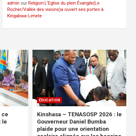
admin
sur
Religion:L’Eglise du plein Évangile(Le
Rocher/Vallée des visions)a ouvert ses portes à
Kingabwa-Limete
ÉDUCATION
n ce
Kinshasa – TENASOSP 2026 : le
 le
Gouverneur Daniel Bumba
plaide pour une orientation