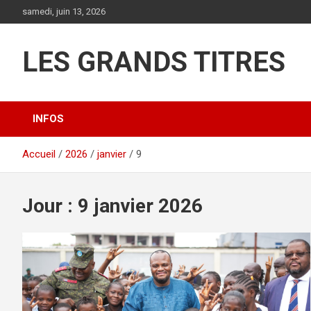
Aller
samedi, juin 13, 2026
au
contenu
LES GRANDS TITRES
INFOS
Accueil
2026
janvier
9
Jour :
9 janvier 2026