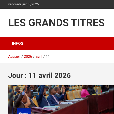
Aller
vendredi, juin 5, 2026
au
contenu
LES GRANDS TITRES
INFOS
Accueil
2026
avril
11
Jour :
11 avril 2026