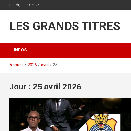
Aller
mardi, juin 9, 2026
au
contenu
LES GRANDS TITRES
INFOS
Accueil
2026
avril
25
Jour :
25 avril 2026