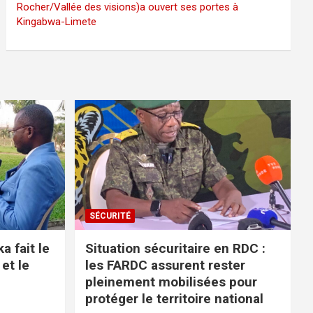
Rocher/Vallée des visions)a ouvert ses portes à
Kingabwa-Limete
SÉCURITÉ
 fait le
Situation sécuritaire en RDC :
 et le
les FARDC assurent rester
pleinement mobilisées pour
protéger le territoire national