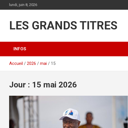
Aller
lundi, juin 8, 2026
au
contenu
LES GRANDS TITRES
INFOS
Accueil
2026
mai
15
Jour :
15 mai 2026