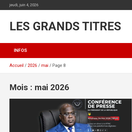
Aller
jeudi, juin 4, 2026
au
contenu
LES GRANDS TITRES
INFOS
Accueil
2026
mai
Page 8
Mois :
mai 2026