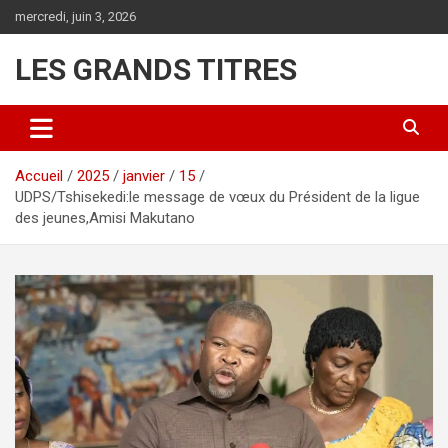
Aller
mercredi, juin 3, 2026
au
contenu
LES GRANDS TITRES
Accueil
2025
janvier
15
UDPS/Tshisekedi:le message de vœux du Président de la ligue
des jeunes,Amisi Makutano