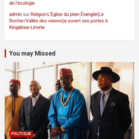
de l’écologie
admin
sur
Religion:L’Eglise du plein Évangile(Le
Rocher/Vallée des visions)a ouvert ses portes à
Kingabwa-Limete
You may Missed
POLITIQUE