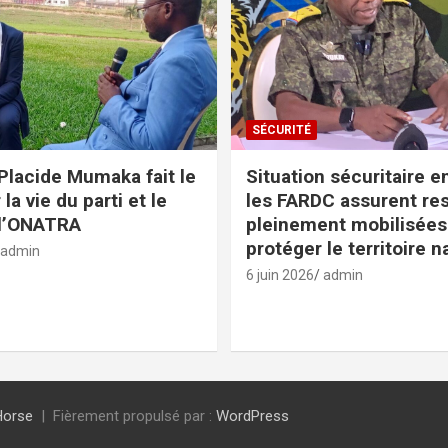
SÉCURITÉ
Placide Mumaka fait le
Situation sécuritaire e
 la vie du parti et le
les FARDC assurent res
 l’ONATRA
pleinement mobilisées
protéger le territoire n
admin
6 juin 2026
admin
Horse
Fièrement propulsé par :
WordPress