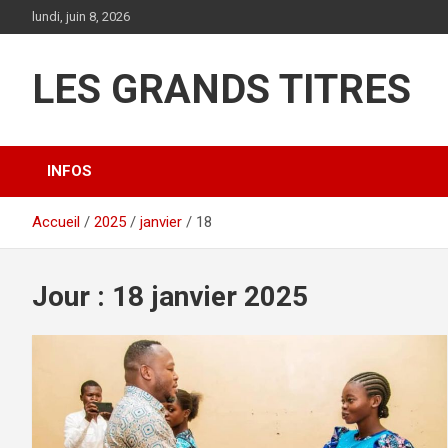
Aller
lundi, juin 8, 2026
au
contenu
LES GRANDS TITRES
INFOS
Accueil
2025
janvier
18
Jour :
18 janvier 2025