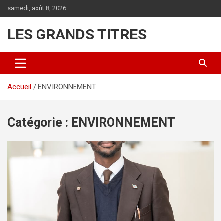
Aller
samedi, août 8, 2026
au
contenu
LES GRANDS TITRES
Accueil
ENVIRONNEMENT
Catégorie :
ENVIRONNEMENT