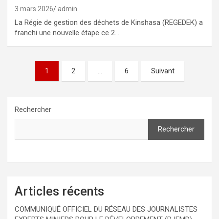
3 mars 2026
admin
La Régie de gestion des déchets de Kinshasa (REGEDEK) a
franchi une nouvelle étape ce 2…
Pagination
1
2
…
6
Suivant
des
publications
Rechercher
Rechercher
Articles récents
COMMUNIQUÉ OFFICIEL DU RÉSEAU DES JOURNALISTES