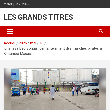
Aller
mardi, juin 2, 2026
au
contenu
LES GRANDS TITRES
Accueil
2026
mai
16
Kinshasa Ezo Bonga : démantèlement des marchés pirates à
Kintambo Magasin