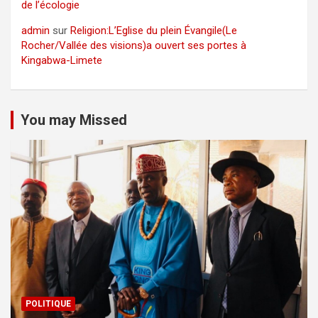
de l’écologie
admin
sur
Religion:L’Eglise du plein Évangile(Le
Rocher/Vallée des visions)a ouvert ses portes à
Kingabwa-Limete
You may Missed
POLITIQUE