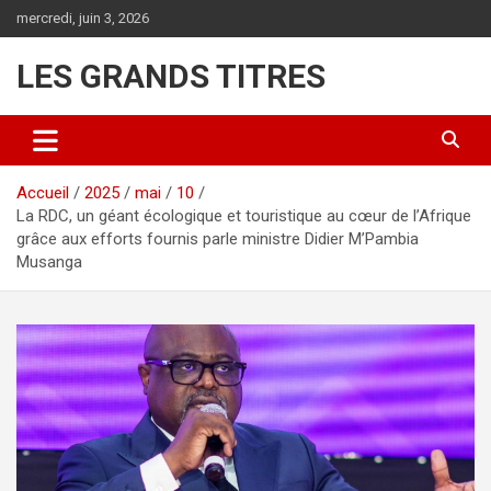
Aller
mercredi, juin 3, 2026
au
contenu
LES GRANDS TITRES
Accueil
2025
mai
10
La RDC, un géant écologique et touristique au cœur de l’Afrique
grâce aux efforts fournis parle ministre Didier M’Pambia
Musanga