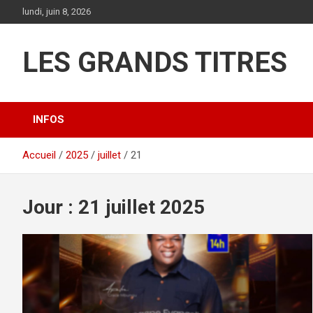
Aller
lundi, juin 8, 2026
au
contenu
LES GRANDS TITRES
INFOS
Accueil
2025
juillet
21
Jour :
21 juillet 2025