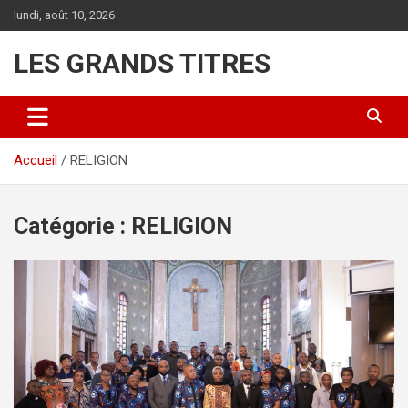
Aller
lundi, août 10, 2026
au
contenu
LES GRANDS TITRES
Accueil
RELIGION
Catégorie :
RELIGION