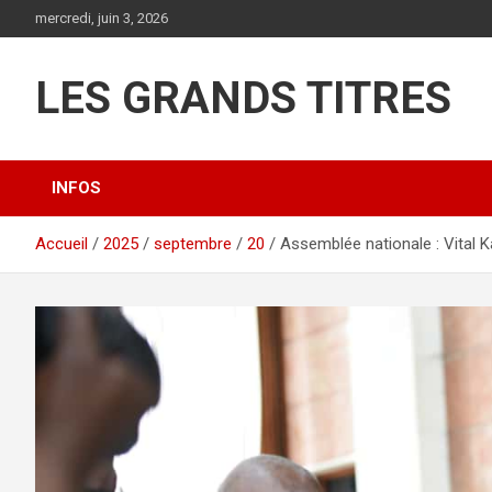
Aller
mercredi, juin 3, 2026
au
contenu
LES GRANDS TITRES
INFOS
Accueil
2025
septembre
20
Assemblée nationale : Vital 