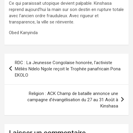
Ce qui paraissait utopique devient palpable. Kinshasa
reprend aujourd’hui la main sur son destin en rupture totale
avec l’ancien ordre frauduleux. Avec rigueur et
transparence, la ville se réinvente.
Obed Kanyinda
Navigation
RDC : La Jeunesse Congolaise honorée, l’activiste
de
Méliès Ndelo Ngole reçoit le Trophée panafricain Pona
EKOLO
l’article
Religion : ACK Champ de bataille annonce une
campagne d’évangélisation du 27 au 31 Août à
Kinshasa
Laisser un commentaire