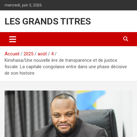
Aller
mercredi, juin 3, 2026
au
contenu
LES GRANDS TITRES
Accueil
2025
août
4
Kinshasa/Une nouvelle ère de transparence et de justice
fiscale: La capitale congolaise entre dans une phase décisive
de son histoire