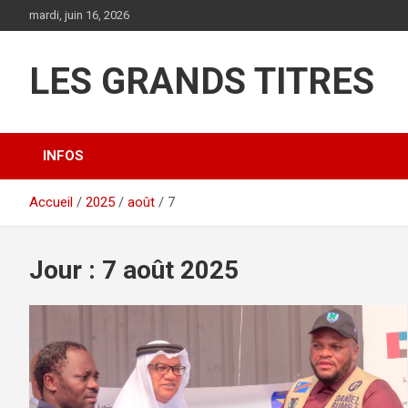
Aller
mardi, juin 16, 2026
au
contenu
LES GRANDS TITRES
INFOS
Accueil
2025
août
7
Jour :
7 août 2025