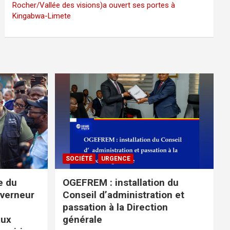
Rocher/Vallée des visions)a ouvert ses portes à
Kingabwa-Limete
SOCIÉTÉ
URGENCE
e du
OGEFREM : installation du
uverneur
Conseil d’administration et
passation à la Direction
aux
générale