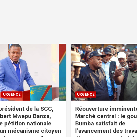
URGENCE
URGENCE
 président de la SCC,
Réouverture imminent
lbert Mwepu Banza,
Marché central : le go
e pétition nationale
Bumba satisfait de
 un mécanisme citoyen
l’avancement des trav