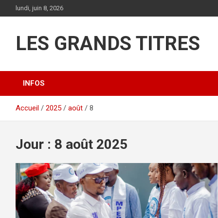
Aller
lundi, juin 8, 2026
au
contenu
LES GRANDS TITRES
INFOS
Accueil
2025
août
8
Jour :
8 août 2025