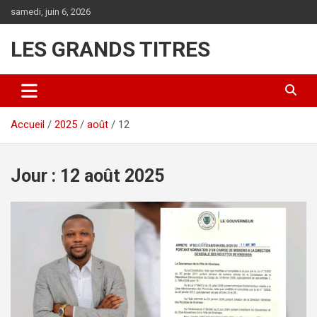
Aller
samedi, juin 6, 2026
au
contenu
LES GRANDS TITRES
Accueil
2025
août
12
Jour :
12 août 2025