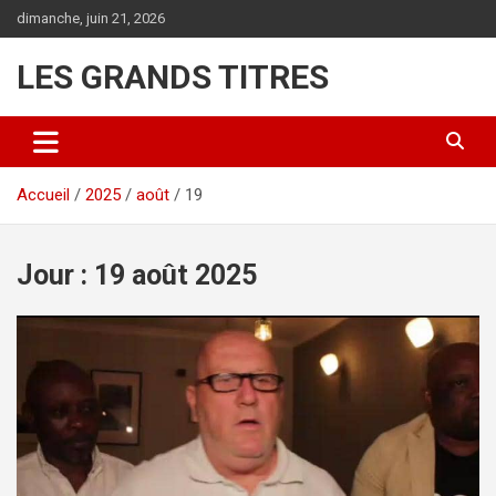
Aller
dimanche, juin 21, 2026
au
contenu
LES GRANDS TITRES
Accueil
2025
août
19
Jour :
19 août 2025