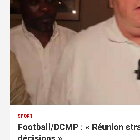
SPORT
Football/DCMP : « Réunion str
décisions »