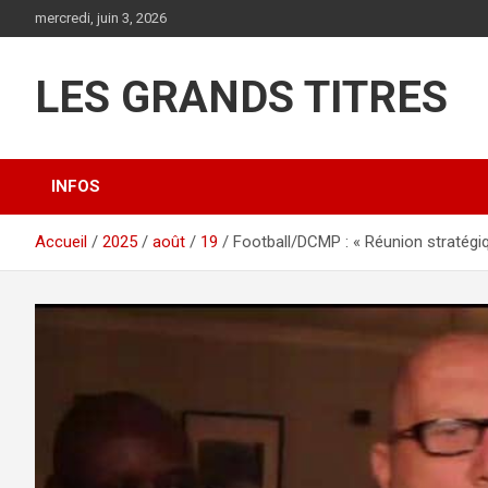
Aller
mercredi, juin 3, 2026
au
contenu
LES GRANDS TITRES
INFOS
Accueil
2025
août
19
Football/DCMP : « Réunion stratégi