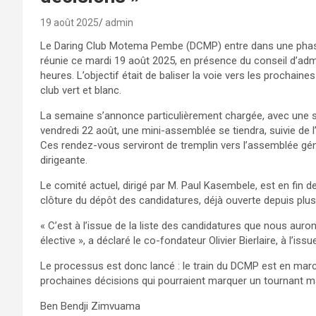
19 août 2025
admin
Le Daring Club Motema Pembe (DCMP) entre dans une phase 
réunie ce mardi 19 août 2025, en présence du conseil d’admi
heures. L’objectif était de baliser la voie vers les prochai
club vert et blanc.
La semaine s’annonce particulièrement chargée, avec une sé
vendredi 22 août, une mini-assemblée se tiendra, suivie de
Ces rendez-vous serviront de tremplin vers l’assemblée géné
dirigeante.
Le comité actuel, dirigé par M. Paul Kasembele, est en fin 
clôture du dépôt des candidatures, déjà ouverte depuis plusi
« C’est à l’issue de la liste des candidatures que nous auro
élective », a déclaré le co-fondateur Olivier Bierlaire, à l’iss
Le processus est donc lancé : le train du DCMP est en marc
prochaines décisions qui pourraient marquer un tournant maj
Ben Bendji Zimvuama