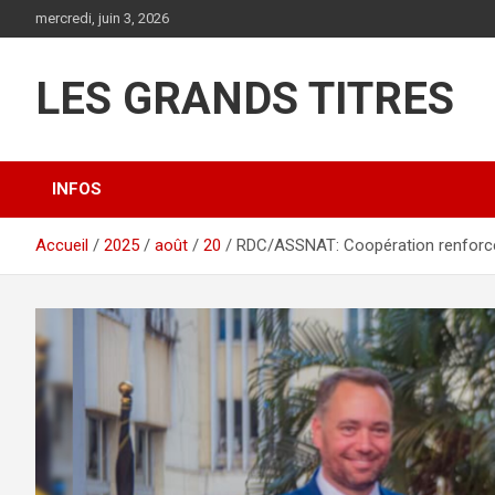
Aller
mercredi, juin 3, 2026
au
contenu
LES GRANDS TITRES
INFOS
Accueil
2025
août
20
RDC/ASSNAT: Coopération renforcée 