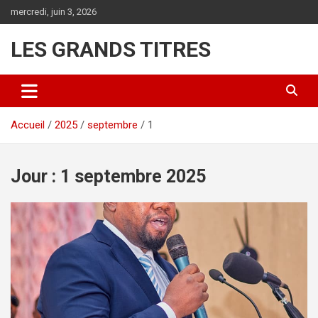
Aller
mercredi, juin 3, 2026
au
contenu
LES GRANDS TITRES
Accueil
2025
septembre
1
Jour :
1 septembre 2025