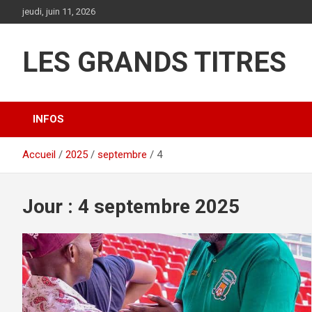
Aller
jeudi, juin 11, 2026
au
contenu
LES GRANDS TITRES
INFOS
Accueil
2025
septembre
4
Jour :
4 septembre 2025