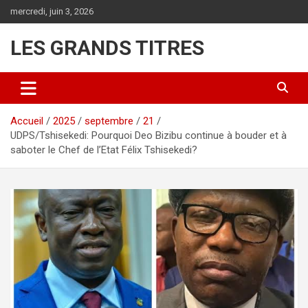
Aller
mercredi, juin 3, 2026
au
contenu
LES GRANDS TITRES
Accueil
2025
septembre
21
UDPS/Tshisekedi: Pourquoi Deo Bizibu continue à bouder et à
saboter le Chef de l’Etat Félix Tshisekedi?