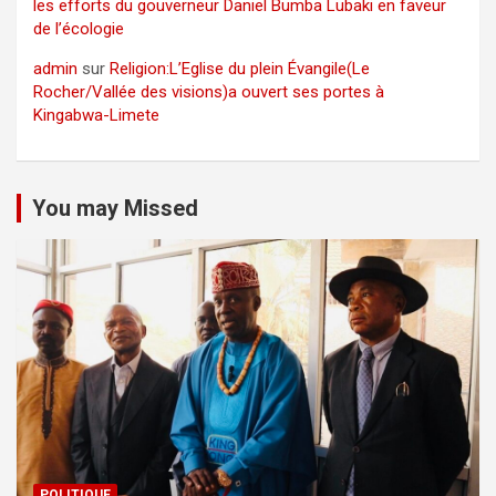
les efforts du gouverneur Daniel Bumba Lubaki en faveur
de l’écologie
admin
sur
Religion:L’Eglise du plein Évangile(Le
Rocher/Vallée des visions)a ouvert ses portes à
Kingabwa-Limete
You may Missed
POLITIQUE