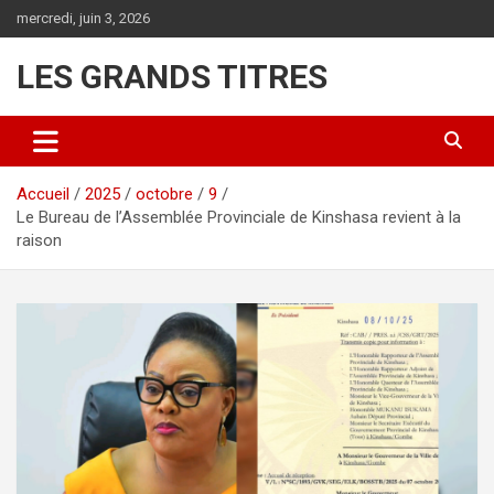
Aller
mercredi, juin 3, 2026
au
contenu
LES GRANDS TITRES
Accueil
2025
octobre
9
Le Bureau de l’Assemblée Provinciale de Kinshasa revient à la
raison