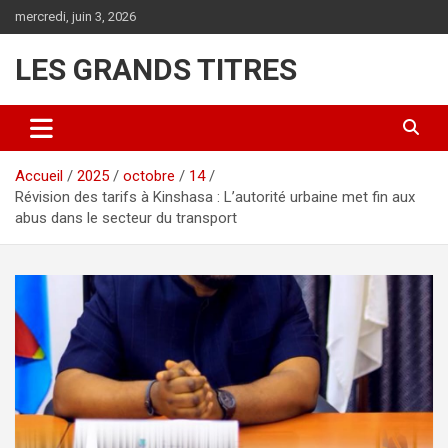
Aller
mercredi, juin 3, 2026
au
contenu
LES GRANDS TITRES
Accueil
2025
octobre
14
Révision des tarifs à Kinshasa : L’autorité urbaine met fin aux
abus dans le secteur du transport