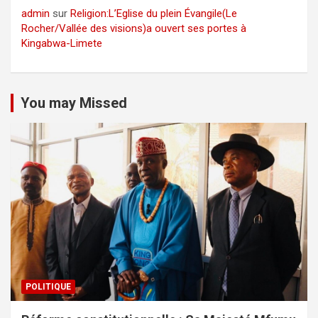
admin
sur
Religion:L’Eglise du plein Évangile(Le
Rocher/Vallée des visions)a ouvert ses portes à
Kingabwa-Limete
You may Missed
POLITIQUE