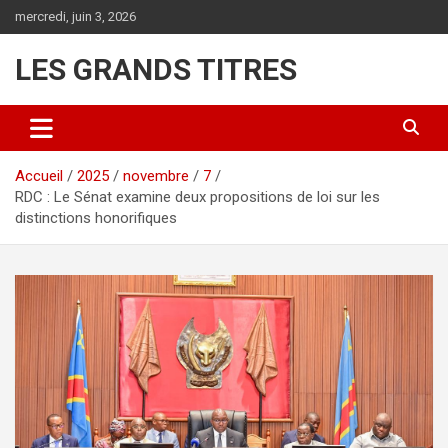
Aller
mercredi, juin 3, 2026
au
contenu
LES GRANDS TITRES
Accueil
2025
novembre
7
RDC : Le Sénat examine deux propositions de loi sur les
distinctions honorifiques