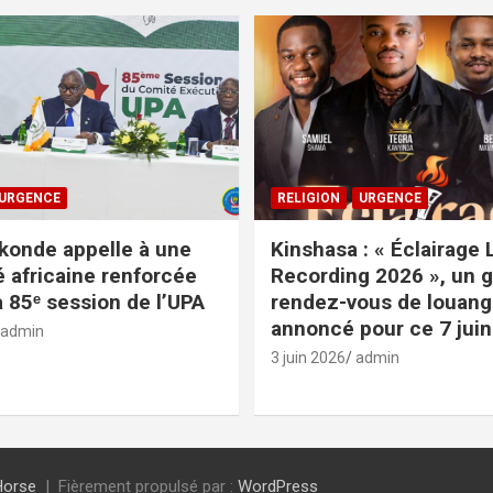
URGENCE
RELIGION
URGENCE
onde appelle à une
Kinshasa : « Éclairage 
é africaine renforcée
Recording 2026 », un 
a 85ᵉ session de l’UPA
rendez-vous de louan
annoncé pour ce 7 juin
admin
3 juin 2026
admin
Horse
Fièrement propulsé par :
WordPress