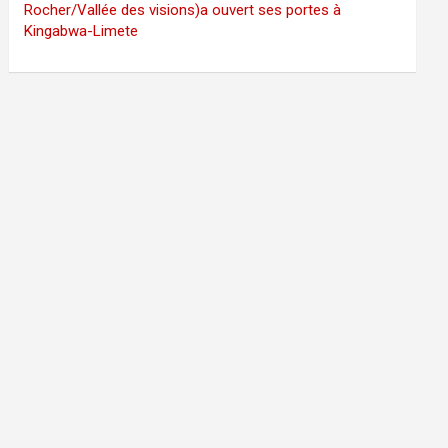
Rocher/Vallée des visions)a ouvert ses portes à
Kingabwa-Limete