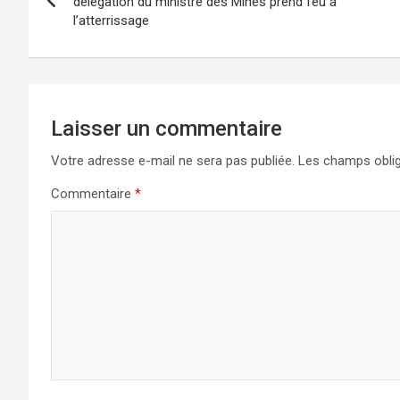
de
délégation du ministre des Mines prend feu à
l’atterrissage
l’article
Laisser un commentaire
Votre adresse e-mail ne sera pas publiée.
Les champs oblig
Commentaire
*