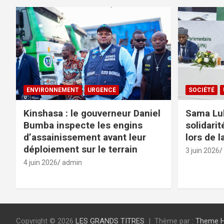
ENVIRONNEMENT
URGENCE
SOCIÉTÉ
Kinshasa : le gouverneur Daniel
Sama Luk
Bumba inspecte les engins
solidarit
d’assainissement avant leur
lors de l
déploiement sur le terrain
3 juin 2026
4 juin 2026
admin
Copyright © 2026
LES GRANDS TITRES
Thème par :
Theme 