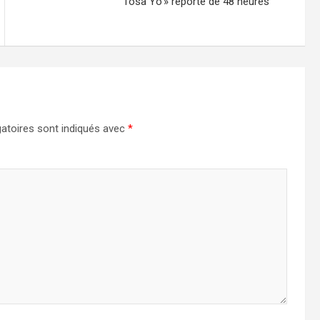
Tosa Yo » reporté de 48 heures
atoires sont indiqués avec
*