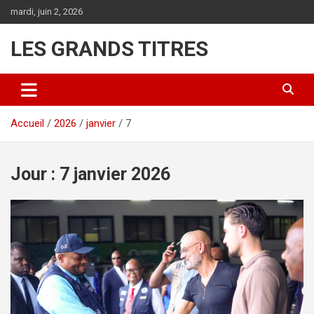
Aller
mardi, juin 2, 2026
au
contenu
LES GRANDS TITRES
Accueil
2026
janvier
7
Jour :
7 janvier 2026