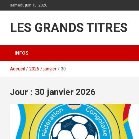
Aller
samedi, juin 13, 2026
au
contenu
LES GRANDS TITRES
INFOS
Accueil
2026
janvier
30
Jour :
30 janvier 2026