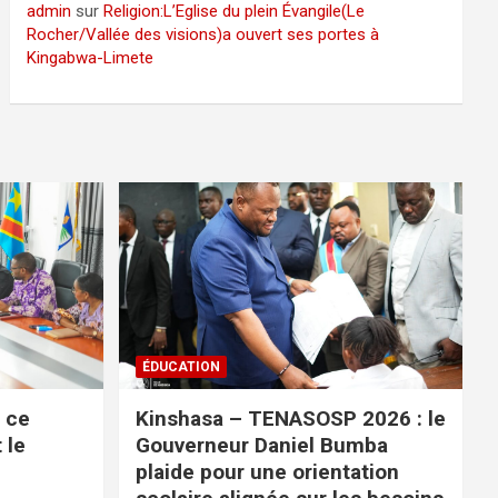
admin
sur
Religion:L’Eglise du plein Évangile(Le
Rocher/Vallée des visions)a ouvert ses portes à
Kingabwa-Limete
ÉDUCATION
n ce
Kinshasa – TENASOSP 2026 : le
 le
Gouverneur Daniel Bumba
plaide pour une orientation