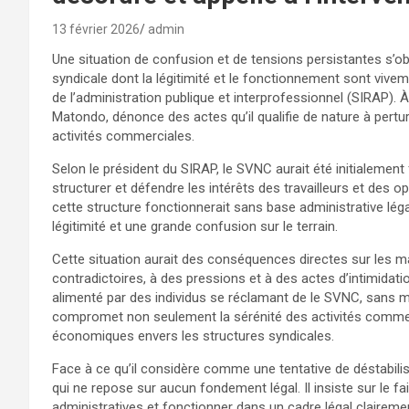
13 février 2026
admin
Une situation de confusion et de tensions persistantes s’o
syndicale dont la légitimité et le fonctionnement sont vivem
de l’administration publique et interprofessionnel (SIRAP). 
Matondo, dénonce des actes qu’il qualifie de nature à pertu
activités commerciales.
Selon le président du SIRAP, le SVNC aurait été initialement
structurer et défendre les intérêts des travailleurs et des 
cette structure fonctionnerait sans base administrative léga
légitimité et une grande confusion sur le terrain.
Cette situation aurait des conséquences directes sur les m
contradictoires, à des pressions et à des actes d’intimidat
alimenté par des individus se réclamant de le SVNC, sans ma
compromet non seulement la sérénité des activités commer
économiques envers les structures syndicales.
Face à ce qu’il considère comme une tentative de déstabili
qui ne repose sur aucun fondement légal. Il insiste sur le f
administratives et fonctionner dans un cadre légal clairement