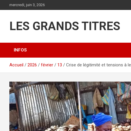
Aller
mercredi, juin 3, 2026
au
contenu
LES GRANDS TITRES
INFOS
Accueil
2026
février
13
Crise de légitimité et tensions à 