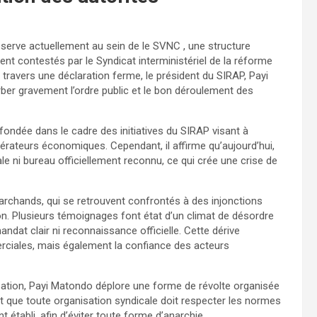
bserve actuellement au sein de le SVNC , une structure
ent contestés par le Syndicat interministériel de la réforme
À travers une déclaration ferme, le président du SIRAP, Payi
rber gravement l’ordre public et le bon déroulement des
 fondée dans le cadre des initiatives du SIRAP visant à
opérateurs économiques. Cependant, il affirme qu’aujourd’hui,
le ni bureau officiellement reconnu, ce qui crée une crise de
archands, qui se retrouvent confrontés à des injonctions
ion. Plusieurs témoignages font état d’un climat de désordre
ndat clair ni reconnaissance officielle. Cette dérive
ciales, mais également la confiance des acteurs
sation, Payi Matondo déplore une forme de révolte organisée
ait que toute organisation syndicale doit respecter les normes
 établi, afin d’éviter toute forme d’anarchie.