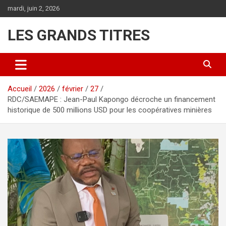
Aller
mardi, juin 2, 2026
au
contenu
LES GRANDS TITRES
Accueil
2026
février
27
RDC/SAEMAPE : Jean-Paul Kapongo décroche un financement
historique de 500 millions USD pour les coopératives minières