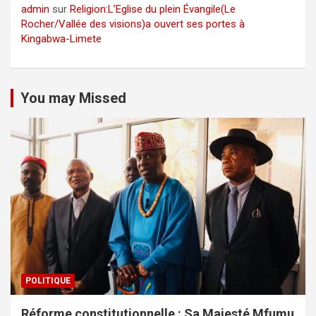
admin
sur
Religion:L’Eglise du plein Évangile(Le
Rocher/Vallée des visions)a ouvert ses portes à
Kingabwa-Limete
You may Missed
POLITIQUE
Réforme constitutionnelle : Sa Majesté Mfumu