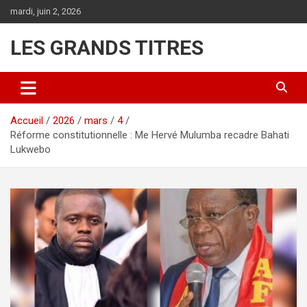
Aller
mardi, juin 2, 2026
au
contenu
LES GRANDS TITRES
Accueil
2026
mars
4
Réforme constitutionnelle : Me Hervé Mulumba recadre Bahati
Lukwebo