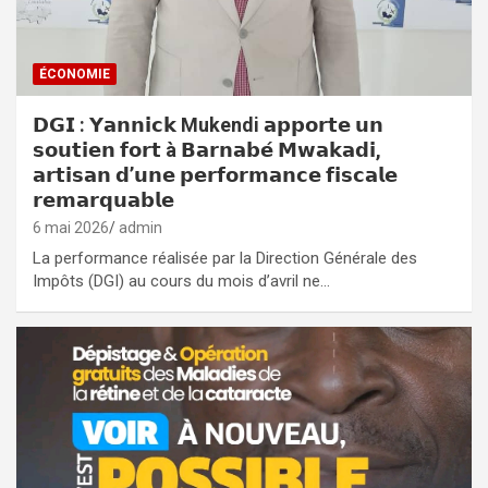
ÉCONOMIE
𝗗𝗚𝗜 : 𝗬𝗮𝗻𝗻𝗶𝗰𝗸 Mukendi 𝗮𝗽𝗽𝗼𝗿𝘁𝗲 𝘂𝗻
𝘀𝗼𝘂𝘁𝗶𝗲𝗻 𝗳𝗼𝗿𝘁 à 𝗕𝗮𝗿𝗻𝗮𝗯𝗲́ 𝗠𝘄𝗮𝗸𝗮𝗱𝗶,
𝗮𝗿𝘁𝗶𝘀𝗮𝗻 𝗱’𝘂𝗻𝗲 𝗽𝗲𝗿𝗳𝗼𝗿𝗺𝗮𝗻𝗰𝗲 𝗳𝗶𝘀𝗰𝗮𝗹𝗲
𝗿𝗲𝗺𝗮𝗿𝗾𝘂𝗮𝗯𝗹𝗲
6 mai 2026
admin
La performance réalisée par la Direction Générale des
Impôts (DGI) au cours du mois d’avril ne…