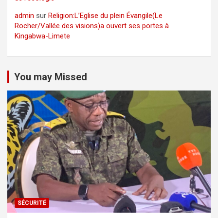
admin
sur
Religion:L’Eglise du plein Évangile(Le
Rocher/Vallée des visions)a ouvert ses portes à
Kingabwa-Limete
You may Missed
SÉCURITÉ