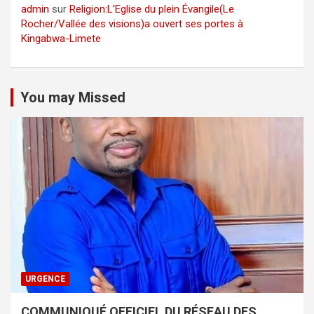
admin
sur
Religion:L’Eglise du plein Évangile(Le
Rocher/Vallée des visions)a ouvert ses portes à
Kingabwa-Limete
You may Missed
URGENCE
COMMUNIQUÉ OFFICIEL DU RÉSEAU DES