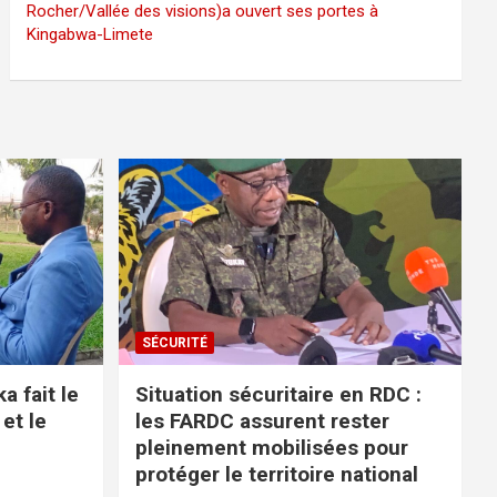
Rocher/Vallée des visions)a ouvert ses portes à
Kingabwa-Limete
SÉCURITÉ
 fait le
Situation sécuritaire en RDC :
 et le
les FARDC assurent rester
pleinement mobilisées pour
protéger le territoire national