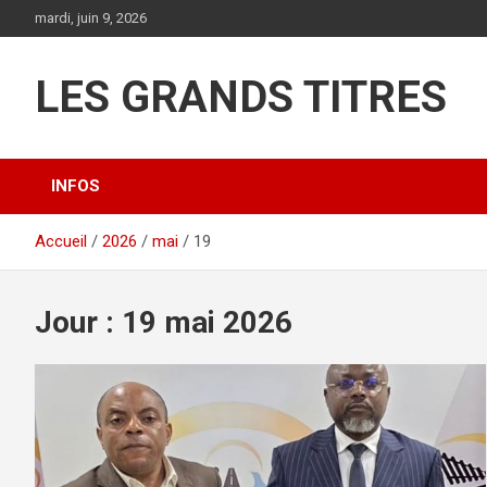
Aller
mardi, juin 9, 2026
au
contenu
LES GRANDS TITRES
INFOS
Accueil
2026
mai
19
Jour :
19 mai 2026