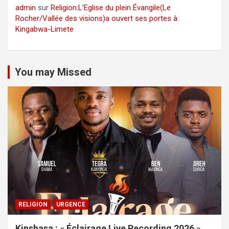
admin
sur
Religion:L’Eglise du plein Évangile(Le
Rocher/Vallée des visions)a ouvert ses portes à
Kingabwa-Limete
You may Missed
RELIGION
URGENCE
Kinshasa : « Éclairage Live Recording 2026 »,