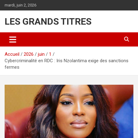
Aller
mardi, juin 2, 2026
au
contenu
LES GRANDS TITRES
Accueil
2026
juin
1
Cybercriminalité en RDC : Iris Nzolantima exige des sanctions
fermes