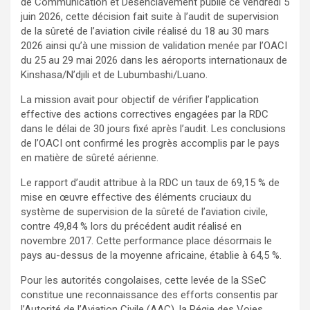
de Communication et Désenclavement publié ce vendredi 5
juin 2026, cette décision fait suite à l’audit de supervision
de la sûreté de l’aviation civile réalisé du 18 au 30 mars
2026 ainsi qu’à une mission de validation menée par l’OACI
du 25 au 29 mai 2026 dans les aéroports internationaux de
Kinshasa/N’djili et de Lubumbashi/Luano.
La mission avait pour objectif de vérifier l’application
effective des actions correctives engagées par la RDC
dans le délai de 30 jours fixé après l’audit. Les conclusions
de l’OACI ont confirmé les progrès accomplis par le pays
en matière de sûreté aérienne.
Le rapport d’audit attribue à la RDC un taux de 69,15 % de
mise en œuvre effective des éléments cruciaux du
système de supervision de la sûreté de l’aviation civile,
contre 49,84 % lors du précédent audit réalisé en
novembre 2017. Cette performance place désormais le
pays au-dessus de la moyenne africaine, établie à 64,5 %.
Pour les autorités congolaises, cette levée de la SSeC
constitue une reconnaissance des efforts consentis par
l’Autorité de l’Aviation Civile (AAC), la Régie des Voies