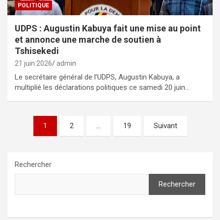
POLITIQUE
UDPS : Augustin Kabuya fait une mise au point
et annonce une marche de soutien à
Tshisekedi
21 juin 2026
admin
Le secrétaire général de l’UDPS, Augustin Kabuya, a
multiplié les déclarations politiques ce samedi 20 juin…
Pagination
1
2
…
19
Suivant
des
publications
Rechercher
Rechercher