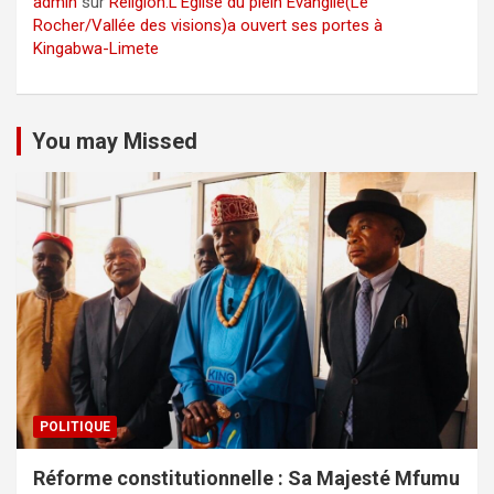
admin
sur
Religion:L’Eglise du plein Évangile(Le
Rocher/Vallée des visions)a ouvert ses portes à
Kingabwa-Limete
You may Missed
POLITIQUE
Réforme constitutionnelle : Sa Majesté Mfumu