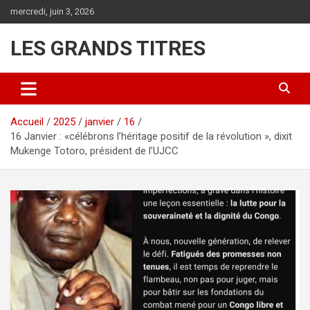
Aller
mercredi, juin 3, 2026
au
contenu
LES GRANDS TITRES
Accueil
2025
janvier
16
16 Janvier : «célébrons l’héritage positif de la révolution », dixit
Mukenge Totoro, président de l’UJCC