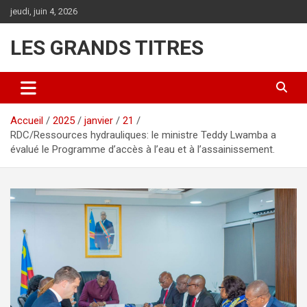
Aller
jeudi, juin 4, 2026
au
contenu
LES GRANDS TITRES
Accueil
2025
janvier
21
RDC/Ressources hydrauliques: le ministre Teddy Lwamba a
évalué le Programme d’accès à l’eau et à l’assainissement.