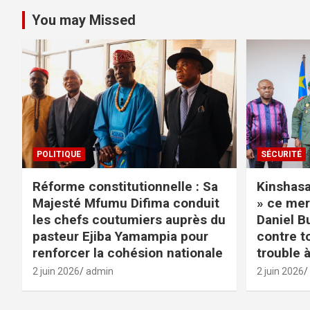
You may Missed
POLITIQUE
SÉCURITÉ
Réforme constitutionnelle : Sa
Kinshasa 
Majesté Mfumu Difima conduit
» ce mer
les chefs coutumiers auprès du
Daniel B
pasteur Ejiba Yamampia pour
contre t
renforcer la cohésion nationale
trouble à
2 juin 2026
admin
2 juin 2026