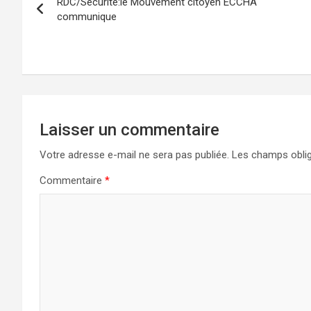
RDC/Sécurité:le Mouvement citoyen ECCHA
de
communique
l’article
Laisser un commentaire
Votre adresse e-mail ne sera pas publiée.
Les champs oblig
Commentaire
*