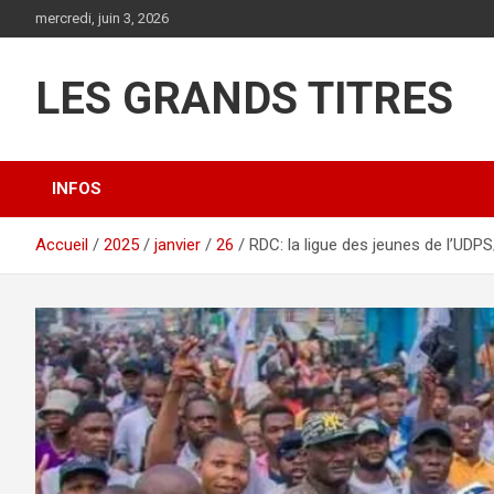
Aller
mercredi, juin 3, 2026
au
contenu
LES GRANDS TITRES
INFOS
Accueil
2025
janvier
26
RDC: la ligue des jeunes de l’UDPS