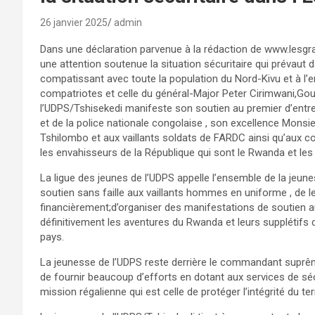
26 janvier 2025
admin
Dans une déclaration parvenue à la rédaction de www.lesgra
une attention soutenue la situation sécuritaire qui prévaut
compatissant avec toute la population du Nord-Kivu et à l’
compatriotes et celle du général-Major Peter Cirimwani,Gouv
l’UDPS/Tshisekedi manifeste son soutien au premier d’en
et de la police nationale congolaise , son excellence Monsie
Tshilombo et aux vaillants soldats de FARDC ainsi qu’aux
les envahisseurs de la République qui sont le Rwanda et le
La ligue des jeunes de l’UDPS appelle l’ensemble de la jeune
soutien sans faille aux vaillants hommes en uniforme , de le
financièrement;d’organiser des manifestations de soutien au
définitivement les aventures du Rwanda et leurs supplétifs du
pays.
La jeunesse de l’UDPS reste derrière le commandant suprêm
de fournir beaucoup d’efforts en dotant aux services de sé
mission régalienne qui est celle de protéger l’intégrité du terr