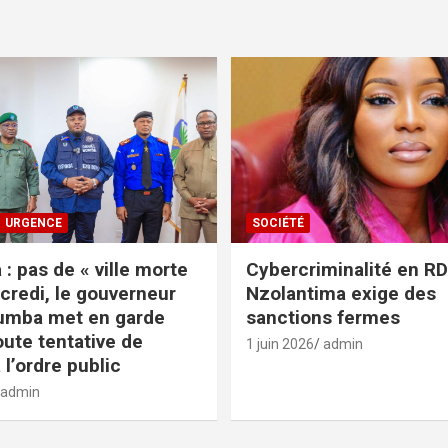
URGENCE
SOCIÉTÉ
: pas de « ville morte
Cybercriminalité en RDC
credi, le gouverneur
Nzolantima exige des
umba met en garde
sanctions fermes
oute tentative de
1 juin 2026
admin
 l’ordre public
admin