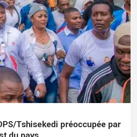
’UDPS/Tshisekedi préoccupée par
Est du pays