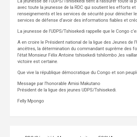
La jeunesse de l’UDPS/Tshisekedi tient à rassurer toute la p
avec toute la jeunesse de la RDC qui soutient les efforts 
renseignements et les services de sécurité pour dénicher les
services de défense d’avoir des informations fiables et créd
La jeunesse de l’UDPS/Tshisekedi rappelle que le Congo c’es
A en croire le Président national de la ligue des Jeunes de 
ancêtres, la détermination du commandant suprême des for
l’état Monsieur Félix Antoine tshisekedi tshilombo ,les vaill
victoire est certaine.
Que vive la république démocratique du Congo et son peupl
Message par l’honorable Amisi Makutano
Président de la ligue des jeunes UDPS/Tshisekedi.
Felly Mpongo
Navigation