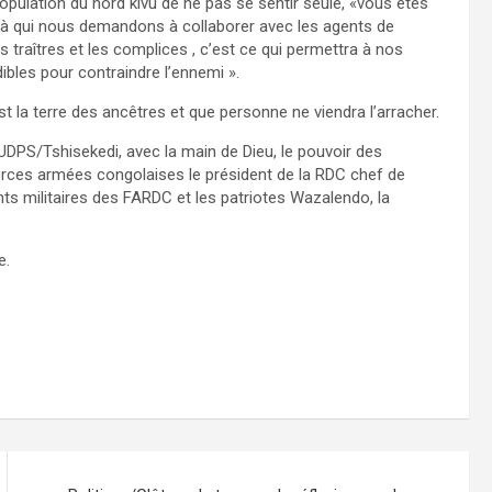
opulation du nord kivu de ne pas se sentir seule, «vous êtes
et à qui nous demandons à collaborer avec les agents de
 traîtres et les complices , c’est ce qui permettra à nos
ibles pour contraindre l’ennemi ».
t la terre des ancêtres et que personne ne viendra l’arracher.
l’UDPS/Tshisekedi, avec la main de Dieu, le pouvoir des
ces armées congolaises le président de la RDC chef de
ants militaires des FARDC et les patriotes Wazalendo, la
e.