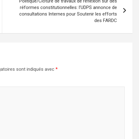
Politique/Clôture de travaux de réflexion sur des
réformes constitutionnelles: l’UDPS annonce de
consultations Internes pour Soutenir les efforts
des FARDC
atoires sont indiqués avec
*