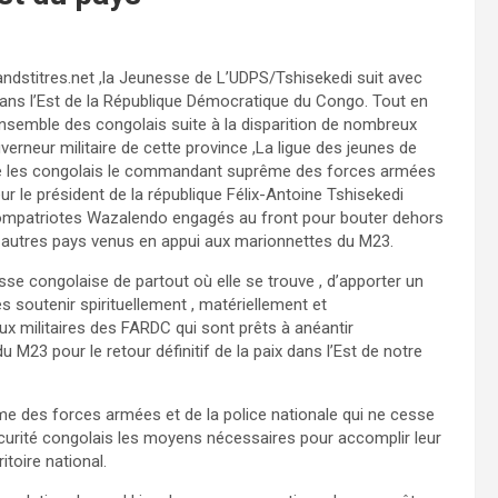
ndstitres.net ,la Jeunesse de L’UDPS/Tshisekedi suit avec
 dans l’Est de la République Démocratique du Congo. Tout en
ensemble des congolais suite à la disparition de nombreux
erneur militaire de cette province ,La ligue des jeunes de
tre les congolais le commandant suprême des forces armées
ur le président de la république Félix-Antoine Tshisekedi
 compatriotes Wazalendo engagés au front pour bouter dehors
s autres pays venus en appui aux marionnettes du M23.
sse congolaise de partout où elle se trouve , d’apporter un
s soutenir spirituellement , matériellement et
x militaires des FARDC qui sont prêts à anéantir
 M23 pour le retour définitif de la paix dans l’Est de notre
e des forces armées et de la police nationale qui ne cesse
curité congolais les moyens nécessaires pour accomplir leur
itoire national.