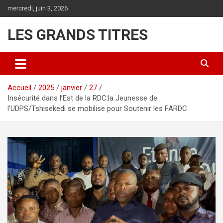
Aller
mercredi, juin 3, 2026
au
contenu
LES GRANDS TITRES
Accueil
2025
janvier
27
Insécurité dans l’Est de la RDC:la Jeunesse de
l’UDPS/Tshisekedi se mobilise pour Soutenir les FARDC