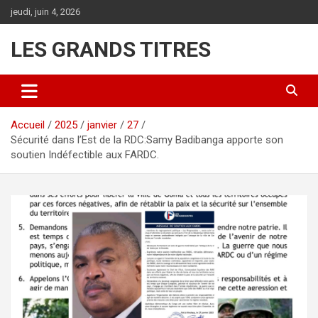
Aller
jeudi, juin 4, 2026
au
contenu
LES GRANDS TITRES
Accueil
2025
janvier
27
Sécurité dans l’Est de la RDC:Samy Badibanga apporte son
soutien Indéfectible aux FARDC.