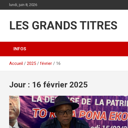
Aller
lundi, juin 8, 2026
au
contenu
LES GRANDS TITRES
INFOS
Accueil
2025
février
16
Jour :
16 février 2025