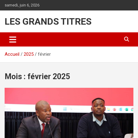
Aller
samedi, juin 6, 2026
au
contenu
LES GRANDS TITRES
Accueil
2025
février
Mois :
février 2025