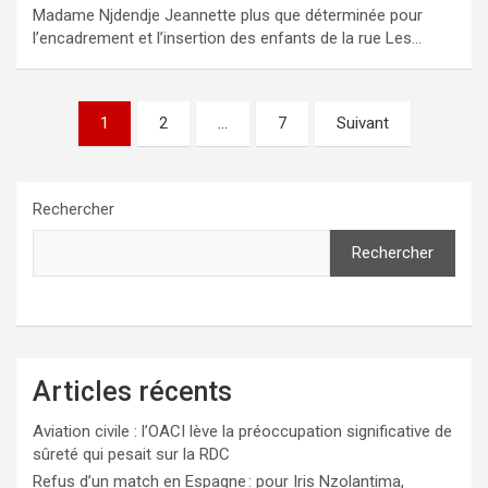
Madame Njdendje Jeannette plus que déterminée pour
l’encadrement et l’insertion des enfants de la rue Les…
Pagination
1
2
…
7
Suivant
des
publications
Rechercher
Rechercher
Articles récents
Aviation civile : l’OACI lève la préoccupation significative de
sûreté qui pesait sur la RDC
Refus d’un match en Espagne : pour Iris Nzolantima,