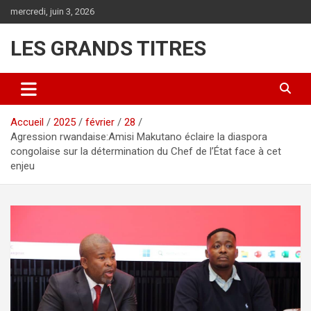
Aller
mercredi, juin 3, 2026
au
contenu
LES GRANDS TITRES
Accueil
2025
février
28
Agression rwandaise:Amisi Makutano éclaire la diaspora
congolaise sur la détermination du Chef de l’État face à cet
enjeu